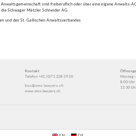
 Anwaltsgemeinschaft sind freiberuflich oder über eine eigene Anwalts-AG
r die Schwager Mätzler Schneider AG.
hen und des St. Gallischen Anwaltsverbandes
Kontakt
Öffnungs
Telefon +41 (0)71 228 29 30
Montag –
8.00 Uhr
box@sms-lawyers.ch
13.30 Uh
www.sms-lawyers.ch
EN
DE